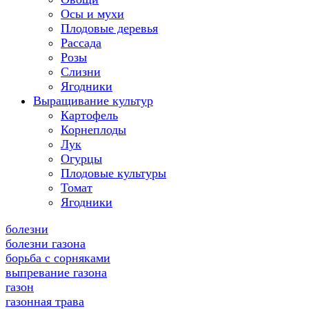
Осы и мухи
Плодовые деревья
Рассада
Розы
Слизни
Ягодники
Выращивание культур
Картофель
Корнеплоды
Лук
Огурцы
Плодовые культуры
Томат
Ягодники
болезни
болезни газона
борьба с сорняками
выпревание газона
газон
газонная трава