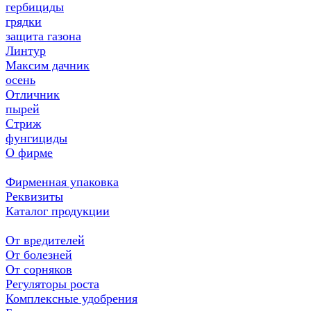
гербициды
грядки
защита газона
Линтур
Максим дачник
осень
Отличник
пырей
Стриж
фунгициды
О фирме
Фирменная упаковка
Реквизиты
Каталог продукции
От вредителей
От болезней
От сорняков
Регуляторы роста
Комплексные удобрения