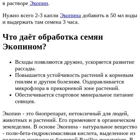
в растворе
Экопин
.
Нужно всего 2-3 капли
Экопина
добавить в 50 мл воды
и выдержать там семена 3 часа.
Что даёт обработка семян
Экопином?
Всходы появляются дружно, ускоряется развитие
рассады.
Повышается устойчивость растений к корневым
гнилям и другим болезням. Оздоравливается
микрофлора в прикорневой зоне растений.
Обеспечивается стартовое минеральное питание
сеянцев.
Экопин - это биопрепарат, нетоксичный для людей,
животных и растений. Его применяют в органическом
земледелии. В основе Экопина - натуральное вещество
- поли-бета-гидроксимасляная кислота, выделенное из
полезных почвенных бактерий Bacillus megaterium. В