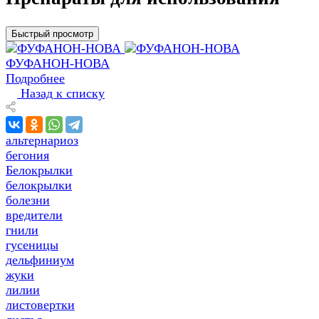
Быстрый просмотр
ФУФАНОН-НОВА
Подробнее
Назад к списку
альтернариоз
бегония
Белокрылки
белокрылки
болезни
вредители
гнили
гусеницы
дельфиниум
жуки
лилии
листовертки