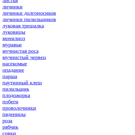
листья
личинки
личинки долгоносиков
личинки пилильщиков
луковая трещалка
луковицы
монилиоз
муравьи
мучнистая роса
мучнистый червец
насекомые
опадание
парша
паутинный клещ
пилильщик
плодожорка
побеги
проволочники
пяденицы
роза
рябчик
совки