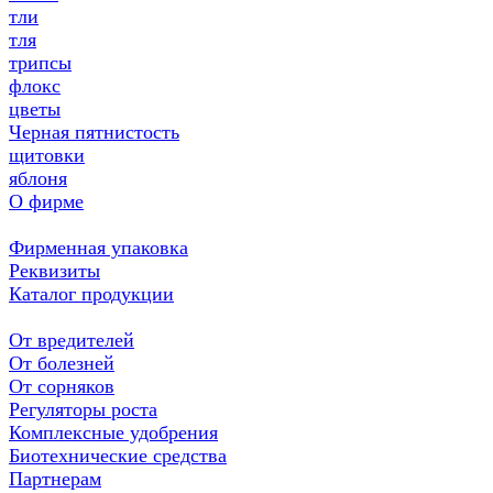
тли
тля
трипсы
флокс
цветы
Черная пятнистость
щитовки
яблоня
О фирме
Фирменная упаковка
Реквизиты
Каталог продукции
От вредителей
От болезней
От сорняков
Регуляторы роста
Комплексные удобрения
Биотехнические средства
Партнерам