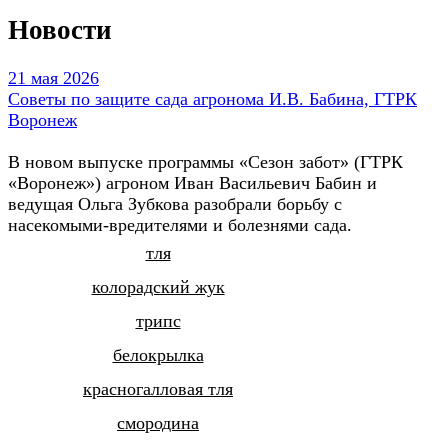
Новости
21 мая 2026
Советы по защите сада агронома И.В. Бабина, ГТРК
Воронеж
В новом выпуске программы «Сезон забот» (ГТРК
«Воронеж») агроном Иван Васильевич Бабин и
ведущая Ольга Зубкова разобрали борьбу с
насекомыми-вредителями и болезнями сада.
тля
колорадский жук
трипс
белокрылка
красногалловая тля
смородина