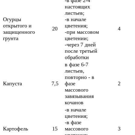
-в фазе 2-4
настоящих
листьев;
Огурцы
-в начале
открытого и
цветения;
20
4
защищенного
-при массовом
грунта
цветении;
-через 7 дней
после третьей
обработки
в фазе 6-7
листьев,
повторно - в
Капуста
7,5
фазе
2
массового
завязывания
кочанов
-в начале
цветения;
-в фазе
Картофель
15
массового
3
цветения;