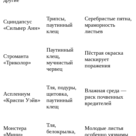
Трипсы,
Серебристые пятна,
Сциндапсус
паутинный
мраморность
«Сильвер Анн»
клещ
листьев
Паутинный
Пёстрая окраска
Строманта
клещ,
маскирует
«Триколор»
мучнистый
поражения
червец
Тля, подуры,
Влажная среда —
Асплениум
щитовка,
риск почвенных
«Криспи Уэйв»
паутинный
вредителей
клещ
Тля,
Монстера
Молодые листья
белокрылка,
«Мини»
особенно уязвимы