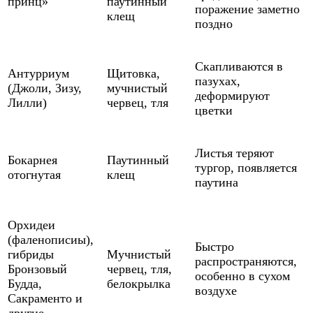
принц»
паутинный
поражение заметно
клещ
поздно
Скапливаются в
Антурриум
Щитовка,
пазухах,
(Джоли, Зизу,
мучнистый
деформируют
Лилли)
червец, тля
цветки
Листья теряют
Бокарнея
Паутинный
тургор, появляется
отогнутая
клещ
паутина
Орхидеи
(фаленописиы),
Быстро
гибриды
Мучнистый
распространяются,
Бронзовый
червец, тля,
особенно в сухом
Будда,
белокрылка
воздухе
Сакраменто и
другие