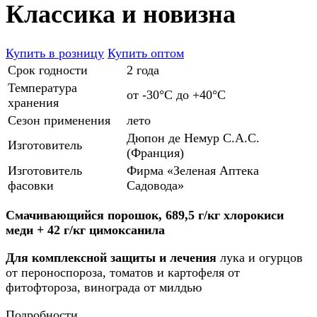
Классика и новизна
Купить в розницу
Купить оптом
Срок годности
2 года
Температура
от -30°С до +40°С
хранения
Сезон применения
лето
Дюпон де Немур С.А.С.
Изготовитель
(Франция)
Изготовитель
Фирма «Зеленая Аптека
фасовки
Садовода»
Смачивающийся порошок, 689,5 г/кг хлорокиси
меди + 42 г/кг цимоксанила
Для комплексной защиты и лечения
лука и огурцов
от пероноспороза, томатов и картофеля от
фитофтороза, винограда от милдью
Подробности