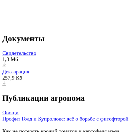
Документы
Свидетельство
1,3 Мб
Декларация
257,9 Кб
Публикации агронома
Овощи
Профит Голд и Купролюкс: всё о борьбе с фитофторой
Как не потерять урожай томатов и картофеля из-за